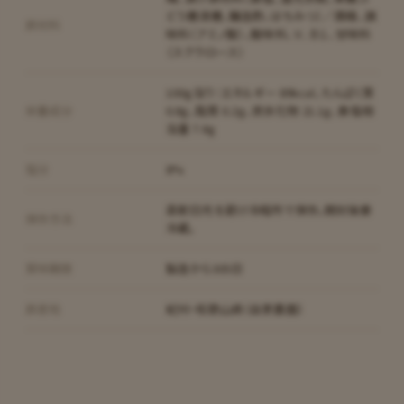
どう糖液糖、醸造酢、はちみつ〕／酒精、調
原材料
味料（アミノ酸）、酸味料、Ｖ．Ｂ１、甘味料
（スクラロース）
100g当り：エネルギー 89kcal、たんぱく質
栄養成分
0.8g、脂質 0.2g、炭水化物 21.1g、食塩相
当量 7.6g
塩分
8%
直射日光を避け冷暗所で保存。開封後要
保存方法
冷蔵。
賞味期限
製造から305日
原産地
紀州・和歌山県（自家農園）