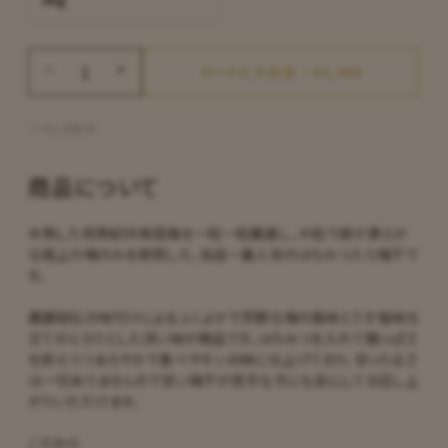
カートに入れる ・ ¥1,300
のし対応可
商品について
木熟した完熟紀州南高梅を一粒一粒厳選し、大粒で皮が柔らか
な極上の梅のみを使用した、当店一番人気のはちみつ入り梅干で
す。
農園秘伝の味付けによるふくよかで芳醇な梅の風味とうす塩味仕
立てのとろりとした深い味が絶品です。はちみつを入れて酸っぱさ
を抑えつつまろやかで食べやすいお味に仕上げており、甘ったるさ
は一切ありませんので甘い梅干が苦手な方にも安心してお召し上
がりいただけます。
こだわり