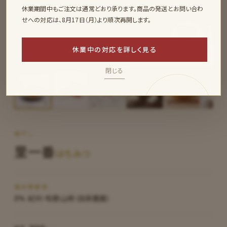
休業期間中もご注文は通常どおり承ります。商品の発送とお問い合わ
せへの対応は、8月17日（月）より順次再開します。
休業中の対応を詳しく見る
拡大
閉じる
梅干し
里一番
はちみつ
塩分
原産地
8%
紀州・和歌山県（自家農園）