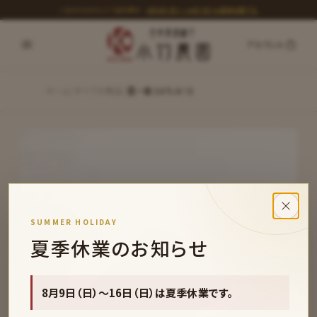
コンテンツへスキップ
ご注文¥5,000以上で送料無料
｜
8月9日（日）〜16日（日）は夏季休業です。
アカウント
ホーム
/
すべての商品
/
里一番
(はちみつ)
画像 1 / 10
SUMMER HOLIDAY
夏季休業のお知らせ
8月9日（日）〜16日（日）は夏季休業です。