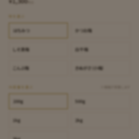
¥1,300
税込
味を選ぶ
はちみつ
かつお梅
しそ漬梅
白干梅
こんぶ梅
きぬがさ（小梅）
内容量を選ぶ
※価格が変動します
200g
500g
1kg
2kg
3kg