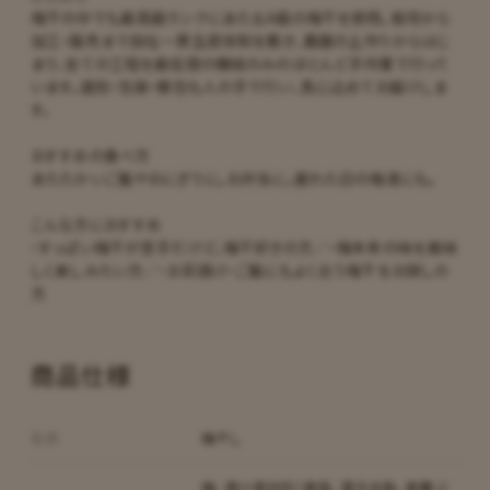
梅干の中でも最高級ランクにあたるA級の梅干を使用。栽培から
加工・販売まで自社一貫生産体制を敷き、農園の土作りからはじ
まり、全ての工程を最低限の機械のみのほとんど手作業で行って
います。選別・包装・梱包も人の手で行い、真心込めてお届けしま
す。
おすすめの食べ方
あたたかいご飯やおにぎりに。お弁当に。疲れた日の梅湯にも。
こんな方におすすめ
・すっぱい梅干が苦手だけど、梅干好きの方／・梅本来の味を美味
しく楽しみたい方／・お茶請け・ご飯にもよく合う梅干をお探しの
方
商品仕様
名称
梅干し
梅、漬け原材料〔食塩、還元水飴、果糖ぶ